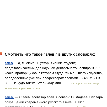
Смотреть что такое "элев." в других словарях:
элев
— а, м. élève. 1. устар. Ученик, студент,
подготавливаемый для научной деятельности; аспирант. 5 й
класс, прапорщиков, в котором студенты меньшаго искусства,
определенные уже при профессорах элевами. 1748. МАН 9
395. Не худо так же, чтоб Академия… …
Исторический словарь
галлицизмов русского языка
элев.
— Э элев. элеватор элев. Словарь: С. Фадеев. Словарь
сокращений современного русского языка. С. Пб.: