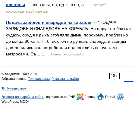
элевоны
— элев оны, ов, ед. ч. в он, а …
Русский
орфографический словарь
Подача зарядов и снарядов на корабле
— *ПОДАЧА
ЗАРЯДОВЪ И СНАРЯДОВЪ НА КОРАБЛѢ. На парусн. к бляхъ и
судахъ, орудія к рыхъ стрѣляли дымн. порохомъ, приблиз но
до конца 80 хъ гг. П. б. исключ но ручная: снаряды и заряды
доставлялись изъ погребовъ и подносились къ пушкамъ
матросами. Съ… …
Военная энциклопедия
© Академик, 2000-2026
18+
Обратная связь:
Техподдержка
,
Реклама на сайте
👣 Путешествия
Экспорт словарей на сайты
, сделанные на PHP,
Joomla,
Drupal,
WordPress, MODx.